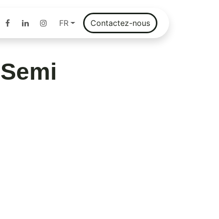
FR
Con​​tactez-nous
emi de