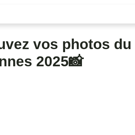
trouver mes photos
Pour les organisateurs
vez vos photos du S
s 2025📸